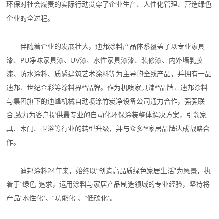
环保对社会履责的实际行动贯穿了企业生产、人性化管理、营造绿色
企业的全过程。
伴随着企业的发展壮大，迪邦涂料产品体系覆盖了以专业家具
漆、PU净味家具漆、UV漆、水性家具漆漆、装修漆、内外墙乳胶
漆、防水涂料、质感建筑艺术涂料等为主导的全线产品，并拥有一品
迪邦、世纪金彩等涂料界**品牌。作为机喷家具漆**品牌，迪邦涂料
与集团旗下的迪峰机械自动喷涂竹炭净设备公司通力合作，强强联
合,致力为客户提供最专业的自动化环保涂装整体解决方案，引领家
具、木门、卫浴等行业的转型升级，并与众多**家居品牌达成战略合
作。
迪邦涂料24年来，始终以“创造高品质绿色家居生活”为愿景，执
着于“绿色”追求，运用涂料与家居产品制造领域的专业经验，坚持将
产品“水性化”、“功能化”、“低碳化”。