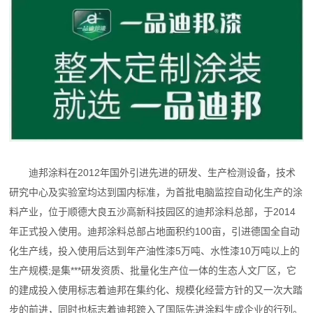
迪邦涂料在2012年国外引进先进的研发、生产检测设备，技术
研究中心及实验室均达到国内标准，为首批电脑监控自动化生产的涂
料产业，位于顺德大良五沙高新科技园区的迪邦涂料总部，于2014
年正式投入使用。迪邦涂料总部占地面积约100亩，引进德国全自动
化生产线，投入使用后达到年产油性漆5万吨、水性漆10万吨以上的
生产规模;是集***研发资质、批量化生产位一体的生态人文厂区，它
的建成投入使用标志着迪邦在集约化、规模化经营方针的又一次大踏
步的前进，同时也标志着迪邦跨入了国际先进涂料生成企业的行列。